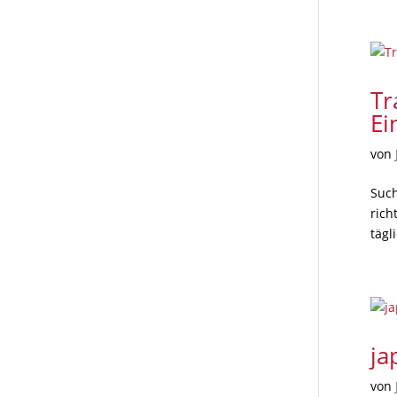
Tr
Ei
von
Such
rich
tägl
ja
von