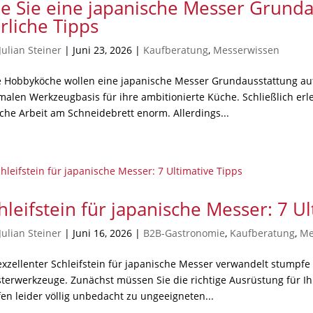
e Sie eine japanische Messer Grunda
rliche Tipps
Julian Steiner
|
Juni 23, 2026
|
Kaufberatung
,
Messerwissen
e Hobbyköche wollen eine japanische Messer Grundausstattung au
malen Werkzeugbasis für ihre ambitionierte Küche. Schließlich er
iche Arbeit am Schneidebrett enorm. Allerdings...
hleifstein für japanische Messer: 7 Ul
Julian Steiner
|
Juni 16, 2026
|
B2B-Gastronomie
,
Kaufberatung
,
Me
exzellenter Schleifstein für japanische Messer verwandelt stumpfe
terwerkzeuge. Zunächst müssen Sie die richtige Ausrüstung für Ih
fen leider völlig unbedacht zu ungeeigneten...