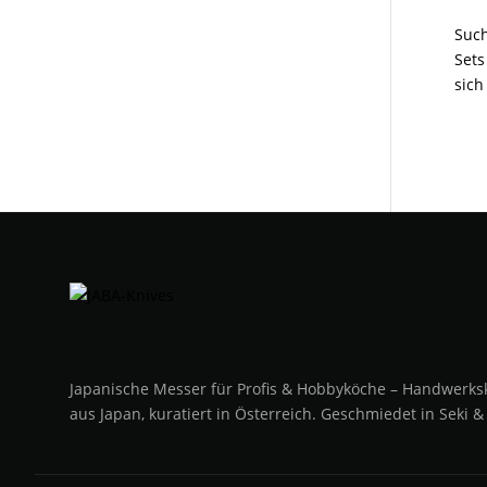
Such
Sets
sich
« Äl
Japanische Messer für Profis & Hobbyköche – Handwerks
aus Japan, kuratiert in Österreich. Geschmiedet in Seki &