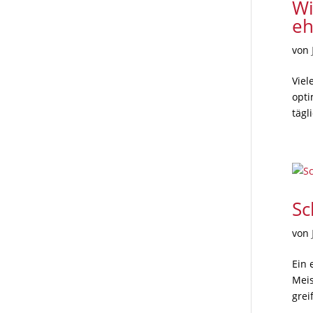
Wi
eh
von
Viel
opti
tägl
Sc
von
Ein 
Meis
grei