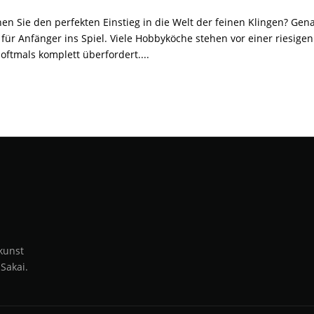
en Sie den perfekten Einstieg in die Welt der feinen Klingen? G
 für Anfänger ins Spiel. Viele Hobbyköche stehen vor einer riesig
 oftmals komplett überfordert....
tere Einträge
kunst
 Sakai.