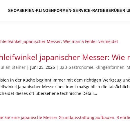
SHOP
SERIEN
KLINGENFORMEN
SERVICE
RATGEBER
ÜBER U
▾
▾
▾
hleifwinkel japanischer Messer: Wie
Julian Steiner
|
Juni 25, 2026
|
B2B-Gastronomie
,
Klingenformen
,
M
ision in der Küche beginnt immer mit dem richtigen Werkzeug un
eifwinkel japanischer Messer bestimmt maßgeblich die tatsächlich
cheidet dieses oft übersehene technische Detail...