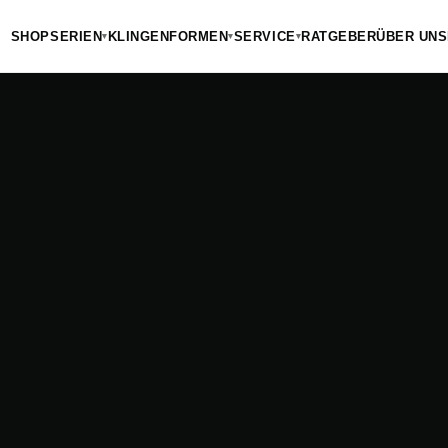
SHOP
SERIEN
KLINGENFORMEN
SERVICE
RATGEBER
ÜBER UNS
▾
▾
▾