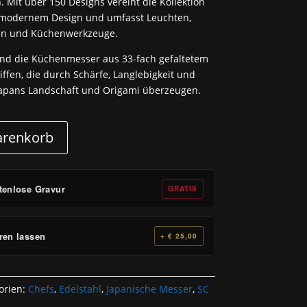
 Mit über 150 Designs vereint die Kollektion
t modernem Design und umfasst Leuchten,
en und Küchenwerkzeuge.
nd die Küchenmesser aus 33-fach gefaltetem
ffen, die durch Schärfe, Langlebigkeit und
 Japans Landschaft und Origami überzeugen.
arenkorb
tenlose Gravur
GRATIS
ren lassen
+ € 25,00
orien:
Chefs
,
Edelstahl
,
Japanische Messer
,
SC