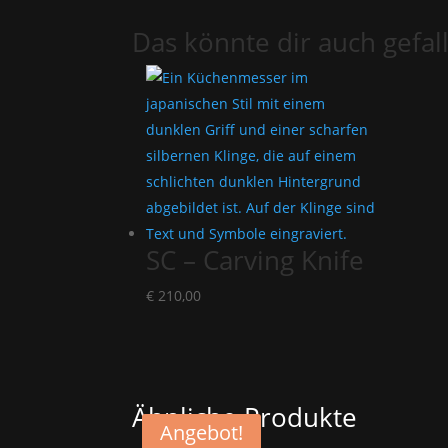
Das könnte dir auch gefal
SC – Carving Knife
€
210,00
Ähnliche Produkte
Angebot!