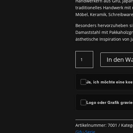
Handwerkern aus Gifu, Japan.
traditionelles Handwerk mi
Möbel, Keramik, Schreibwar
Besonders hervorzuheben si
Damaststahl mit Pakkaholzgri
ästhetische Inspiration von
SC
In den W
-
Chef
Knife
Menge
Ja, ich möchte eine kos
Logo oder Grafik gravie
Artikelnummer:
7001
Kateg
Gifu-Serie