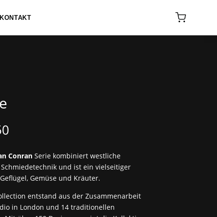
KONTAKT
fe
nglicher
Aktueller
50
Preis
ist:
an Conran
Serie kombiniert westliche
00
€ 195,50.
Schmiedetechnik und ist ein vielseitiger
, Geflügel, Gemüse und Kräuter.
ollection entstand aus der Zusammenarbeit
io in London und 14 traditionellen