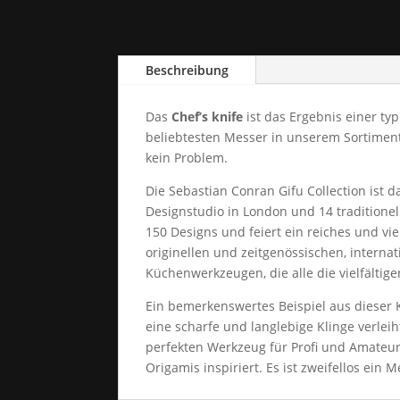
Beschreibung
Das
Chef’s knife
ist das Ergebnis einer ty
beliebtesten Messer in unserem Sortiment.
kein Problem.
Die Sebastian Conran Gifu Collection ist
Designstudio in London und 14 tradition
150 Designs und feiert ein reiches und vi
originellen und zeitgenössischen, interna
Küchenwerkzeugen, die alle die vielfälti
Ein bemerkenswertes Beispiel aus dieser K
eine scharfe und langlebige Klinge verlei
perfekten Werkzeug für Profi und Amateur
Origamis inspiriert. Es ist zweifellos ein