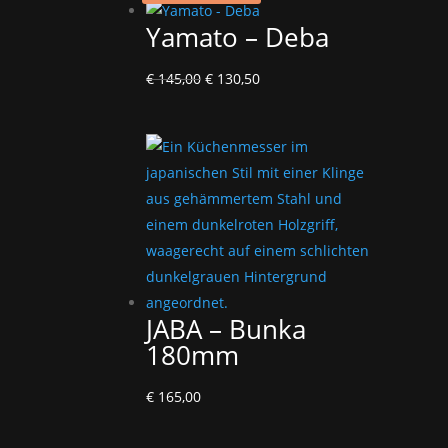
Yamato – Deba
Ursprünglicher
Aktueller
€
145,00
€
130,50
Preis
Preis
war:
ist:
€ 145,00
€ 130,50.
JABA – Bunka
180mm
€
165,00