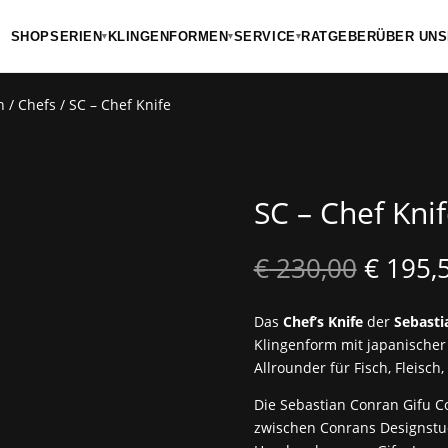
SHOP
SERIEN
KLINGENFORMEN
SERVICE
RATGEBER
ÜBER UNS
▾
▾
▾
n
/
Chefs
/ SC – Chef Knife
SC – Chef Kni
Ursprü
€
230,00
€
195,
Preis
war:
Das
Chef’s Knife
der
Sebasti
€ 230,
Klingenform mit japanischer 
Allrounder für Fisch, Fleisch
Die Sebastian Conran Gifu C
zwischen Conrans Designstud