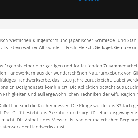
pisch westlichen Klingenform und japanischer Schmiede- und Stahlt
 Es ist ein wahrer Allrounder – Fisch, Fleisch, Geflügel, Gemüse u
 das Ergebnis einer einzigartigen und fortlaufenden Zusammenarbe
ellen Handwerkern aus der wunderschönen Naturumgebung von Gifu,
elfältiges Handwerkserbe, das 1.300 Jahre zurückreicht. Dabei werd
tionalen Designansatz kombiniert. Die Kollektion besteht aus Leu
gen Fähigkeiten und außergewöhnlichen Techniken der Gifu-Region 
ollektion sind die Küchenmesser. Die Klinge wurde aus 33-fach gef
ht. Der Griff besteht aus Pakkaholz und sorgt für eine ausgewogen
 macht. Die Ästhetik des Messers ist von der malerischen Berglan
 Meisterwerk der Handwerkskunst.