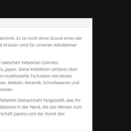
echnik. Es ist nicht ohne Grund eines der
nd Kräuter sind für unseren Alleskönner
it zwischen Sebastian Conrans
 Japan. Diese Kollektion umfasst über
en traditionelle Techniken mit einem
chten, Möbeln, Keramik, Schreibwaren und
nutzen.
altetem Damaststahl hergestellt, was ihr
e Balance in der Hand, die das Messer zum
dschaft Japans und der Kunst des