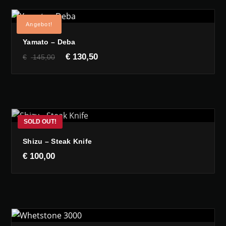
Angebot!
Yamato – Deba
Ursprünglicher
Aktueller
€
130,50
€
145,00
Preis
Preis
war:
ist:
€ 145,00
€ 130,50.
Shizu – Steak Knife
€
100,00