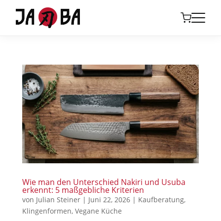
Wie man den Unterschied Nakiri und Usuba
erkennt: 5 maßgebliche Kriterien
von
Julian Steiner
|
Juni 22, 2026
|
Kaufberatung
,
Klingenformen
,
Vegane Küche