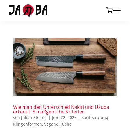
Wie man den Unterschied Nakiri und Usuba
erkennt: 5 maßgebliche Kriterien
von
Julian Steiner
|
Juni 22, 2026
|
Kaufberatung
,
Klingenformen
,
Vegane Küche