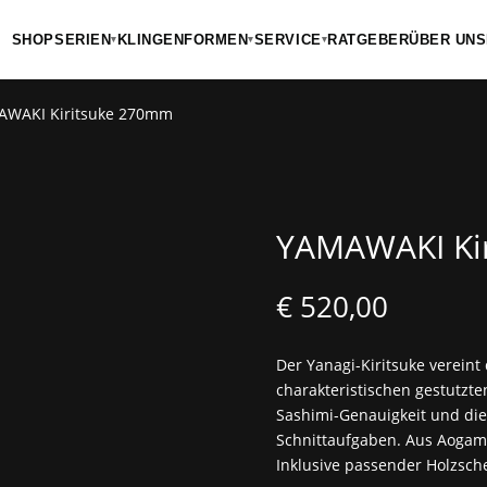
SHOP
SERIEN
KLINGENFORMEN
SERVICE
RATGEBER
ÜBER UNS
▾
▾
▾
AWAKI Kiritsuke 270mm
YAMAWAKI Ki
€
520,00
Der Yanagi-Kiritsuke vereint
charakteristischen gestutzte
Sashimi-Genauigkeit und die 
Schnittaufgaben. Aus Aogami #
Inklusive passender Holzsche