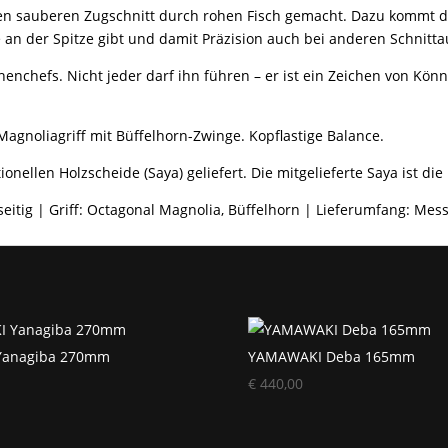
 den sauberen Zugschnitt durch rohen Fisch gemacht. Dazu kommt die 
 an der Spitze gibt und damit Präzision auch bei anderen Schnitt
üchenchefs. Nicht jeder darf ihn führen – er ist ein Zeichen von K
Magnoliagriff mit Büffelhorn-Zwinge. Kopflastige Balance.
ellen Holzscheide (Saya) geliefert. Die mitgelieferte Saya ist die 
nseitig | Griff: Octagonal Magnolia, Büffelhorn | Lieferumfang: Mess
Yanagiba 270mm
YAMAWAKI Deba 165mm
€
440,00