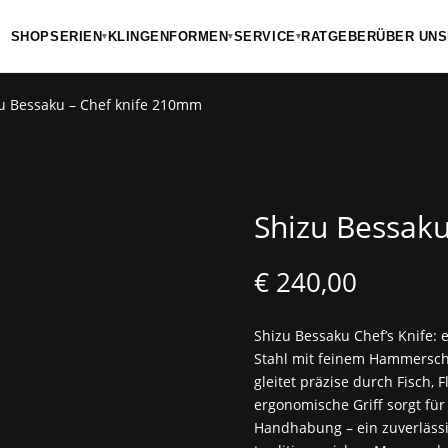
SHOP
SERIEN
KLINGENFORMEN
SERVICE
RATGEBER
ÜBER UNS
▾
▾
▾
u Bessaku – Chef knife 210mm
Shizu Bessak
€
240,00
Shizu Bessaku Chef’s Knife: 
Stahl mit feinem Hammerschla
gleitet präzise durch Fisch, 
ergonomische Griff sorgt fü
Handhabung – ein zuverlässi