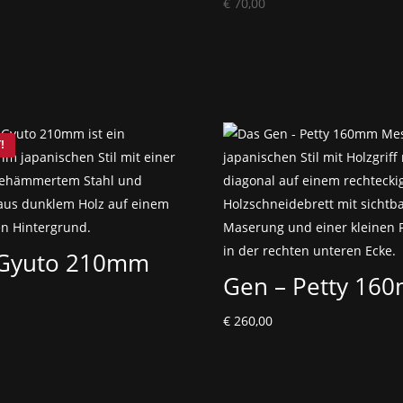
€
70,00
 Gyuto 210mm
Gen – Petty 16
€
260,00