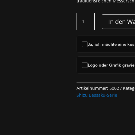
traditionsreichen Messersch
Shizu
In den W
Bessaku
-
Chef
knife
Ja, ich möchte eine kos
210mm
Menge
Logo oder Grafik gravie
Artikelnummer:
5002
Kateg
Shizu Bessaku-Serie