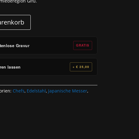
miederegion Gifu.
arenkorb
tenlose Gravur
GRATIS
ren lassen
+ € 25,00
orien:
Chefs
,
Edelstahl
,
Japanische Messer
,