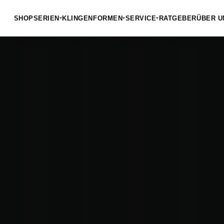
SHOP
SERIEN
KLINGENFORMEN
SERVICE
RATGEBER
ÜBER U
▾
▾
▾