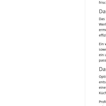
fris
Das
Das 
Werk
ermö
effi
Ein 
sowo
ein 
pass
Da
Opti
ents
eine
Küch
Prof