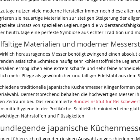
zutage nutzen viele moderne Hersteller immer noch diese alten u
grieren sie neuartige Materialien zur stetigen Steigerung der allg
gezielte Einsatz von speziellen Legierungen die Widerstandsfähigkei
er heutzutage eine perfekte Symbiose aus echter Tradition und m
elfältige Materialien und moderner Messers
wirklich herausragendes Messer benötigt zwingend einen absolut e
enden asiatische Schmiede häufig sehr kohlenstoffreiche Legierung
rialien ermöglichen eine extrem scharfe und sehr feine Schneidek
lich mehr Pflege als gewöhnlicher und billiger Edelstahl aus dem 
chiedene traditionelle japanische Küchenmesser Klingenformen pr
rialwahl. Dementsprechend behalten die hochwertigen Messer ih
en Zeitraum bei. Das renommierte
Bundesinstitut für Risikobewer
nsmittelhygiene in der Profiküche. Schließlich minimiert eine gla
wichtigen Nährstoffen und Flüssigkeiten.
undlegende japanische Küchenmesse
nger fühlen sich oft von der riesigen Auswahl an verschiedenen Me