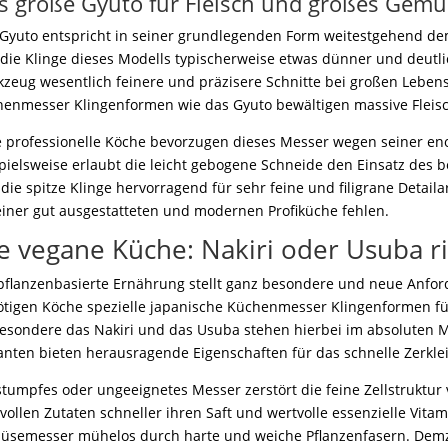
s große Gyuto für Fleisch und großes Gemü
Gyuto entspricht in seiner grundlegenden Form weitestgehend de
t die Klinge dieses Modells typischerweise etwas dünner und deutl
zeug wesentlich feinere und präzisere Schnitte bei großen Leben
enmesser Klingenformen wie das Gyuto bewältigen massive Fleisc
e professionelle Köche bevorzugen dieses Messer wegen seiner enor
pielsweise erlaubt die leicht gebogene Schneide den Einsatz des be
 die spitze Klinge hervorragend für sehr feine und filigrane Detail
einer gut ausgestatteten und modernen Profiküche fehlen.
e vegane Küche: Nakiri oder Usuba r
pflanzenbasierte Ernährung stellt ganz besondere und neue Anfo
tigen Köche spezielle japanische Küchenmesser Klingenformen f
esondere das Nakiri und das Usuba stehen hierbei im absoluten Mi
anten bieten herausragende Eigenschaften für das schnelle Zerklei
stumpfes oder ungeeignetes Messer zerstört die feine Zellstruktu
vollen Zutaten schneller ihren Saft und wertvolle essenzielle Vitam
semesser mühelos durch harte und weiche Pflanzenfasern. Demzuf