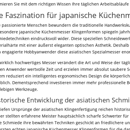
mieren Sie mit dem richtigen Wissen Ihre täglichen Arbeitsabläuf
e Faszination für japanische Küche
e passionierte Menschen bewundern die traditionelle Handwerksku
esondere japanische Küchenmesser Klingenformen spiegeln Jahrhun
iedetechniken eindrucksvoll wider. Diese speziellen Schneidewe
rialhärte mit einer äußerst eleganten optischen Ästhetik. Deshalb
 engagierte Hobbyanwender diese asiatischen Spezialmesser enor
wirklich hochwertiges Messer verändert die Art und Weise der täg
en Anwender wertvolle Zeit und erzielen immer absolut saubere Sch
m reduziert ein intelligentes ergonomisches Design die körperli
blich. Dementsprechend investieren immer mehr professionelle Be
lebigen Werkzeuge.
storische Entwicklung der asiatischen Schm
tiefen Ursprünge der asiatischen Klingenfertigung reichen historis
er stellten erfahrene Meister hauptsächlich scharfe Schwerter für
e Schmiede ihre bewährten Techniken geschickt an friedlichere u
ersten echten japanische Küchenmesser Klingenformen für die dam