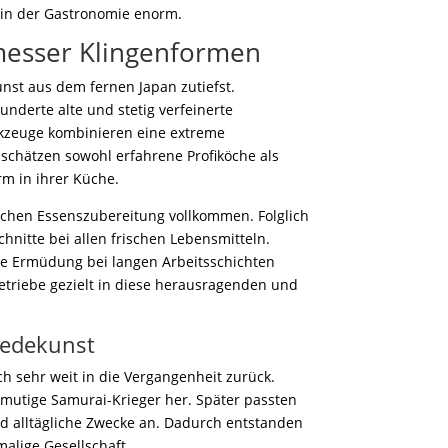
e in der Gastronomie enorm.
nmesser Klingenformen
nst aus dem fernen Japan zutiefst.
derte alte und stetig verfeinerte
rkzeuge kombinieren eine extreme
 schätzen sowohl erfahrene Profiköche als
m in ihrer Küche.
lichen Essenszubereitung vollkommen. Folglich
nitte bei allen frischen Lebensmitteln.
che Ermüdung bei langen Arbeitsschichten
triebe gezielt in diese herausragenden und
iedekunst
ch sehr weit in die Vergangenheit zurück.
 mutige Samurai-Krieger her. Später passten
nd alltägliche Zwecke an. Dadurch entstanden
alige Gesellschaft.