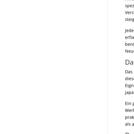
spez
Vers
stei
Jede
erfo
benö
Neue
Da
Das 
dies
Eign
jap
Ein 
Werk
prak
als 