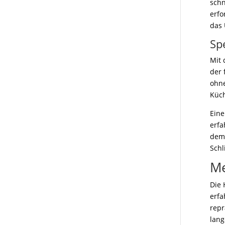
schn
erfo
das 
Sp
Mit 
der 
ohne
Küch
Eine
erfa
demo
Schl
Me
Die 
erfa
repr
lang