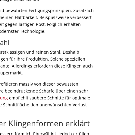
nd bewährten Fertigungsprinzipien. Zusätzlich
emeinen Haltbarkeit. Beispielsweise verbessert
t gegen lästigen Rost. Folglich erhalten
odernster Technologie.
tahl
rstklassigen und reinen Stahl. Deshalb
en für ihre Produktion. Solche speziellen
ante. Allerdings erfordern diese Klingen auch
Supermarkt.
ofitieren massiv von dieser bewussten
re beeindruckende Schärfe über einen sehr
tung
empfiehlt saubere Schnitte für optimale
tte Schnittfläche den unerwünschten Verlust
r Klingenformen erklärt
ssern förmlich überwältigt. Jedoch erfüllen