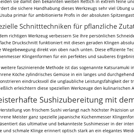
eiden sie damit den bekannten weißen Rettich in extrem feine u
rdert die sichere Handhabung dieses Werkzeugs sehr viel Übung un
Usuba primär für ambitionierte Profis in der absoluten Spitzengas
ezielle Schnitttechniken für pflanzliche Zuta
dem richtigen Werkzeug verbessern Sie Ihre persönlichen Schnei
flache Druckschnitt funktioniert mit diesen geraden Klingen absol
 Wiegebewegung direkt von oben nach unten. Diese effiziente Tec
enmesser Klingenformen für ein perfektes und sauberes Ergebnis
 weitere faszinierende Methode ist das sogenannte Katsuramuki in
hrene Köche zylindrisches Gemüse in ein langes und durchgehen
nstrieren eindrucksvoll die unglaubliche Leistungsfähigkeit der t
ießlich erleichtern diese speziellen Werkzeuge den kulinarischen A
isterhafte Sushizubereitung mit de
Herstellung von frischem Sushi verlangt nach höchster Präzision u
hrene Meister ganz spezielle japanische Küchenmesser Klingenfor
äsentiert das ultimative und bekannteste Sushimesser in der inte
e und schmale Klinge erinnert optisch stark an ein elegantes Weid