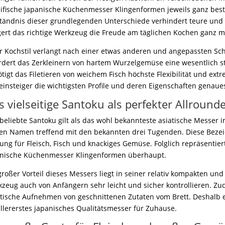
ifische japanische Küchenmesser Klingenformen jeweils ganz best
tändnis dieser grundlegenden Unterschiede verhindert teure und 
gert das richtige Werkzeug die Freude am täglichen Kochen ganz m
r Kochstil verlangt nach einer etwas anderen und angepassten Sch
rdert das Zerkleinern von hartem Wurzelgemüse eine wesentlich st
tigt das Filetieren von weichem Fisch höchste Flexibilität und ex
insteiger die wichtigsten Profile und deren Eigenschaften genaue
s vielseitige Santoku als perfekter Allround
beliebte Santoku gilt als das wohl bekannteste asiatische Messer
en Namen treffend mit den bekannten drei Tugenden. Diese Bezei
ung für Fleisch, Fisch und knackiges Gemüse. Folglich repräsentiert
anische Küchenmesser Klingenformen überhaupt.
großer Vorteil dieses Messers liegt in seiner relativ kompakten un
zeug auch von Anfängern sehr leicht und sicher kontrollieren. Zu
tische Aufnehmen von geschnittenen Zutaten vom Brett. Deshalb 
allererstes japanisches Qualitätsmesser für Zuhause.