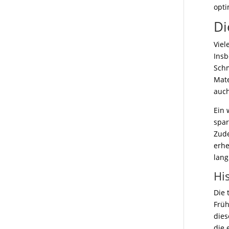
opti
Di
Viel
Insb
Schm
Mate
auch
Ein 
spar
Zude
erhe
lang
Hi
Die 
Früh
dies
die 