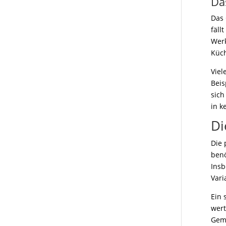
Da
Das 
fäll
Werk
Küch
Viel
Beis
sich
in k
Di
Die 
benö
Insb
Vari
Ein 
wert
Gemü