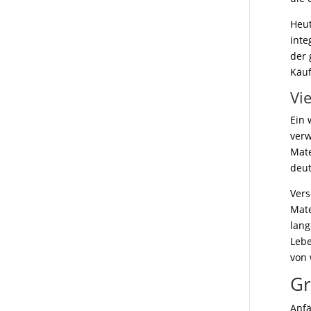
Heut
inte
der 
Käuf
Vi
Ein 
verw
Mate
deut
Vers
Mate
lang
Lebe
von 
Gr
Anfä