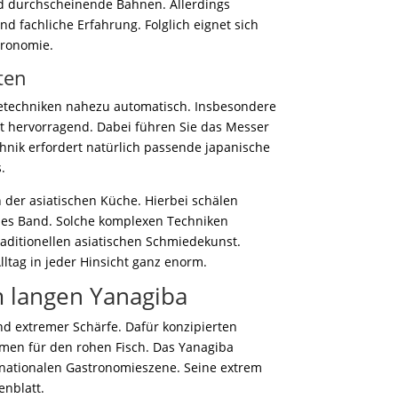
nd durchscheinende Bahnen. Allerdings
d fachliche Erfahrung. Folglich eignet sich
tronomie.
ten
detechniken nahezu automatisch. Insbesondere
ut hervorragend. Dabei führen Sie das Messer
hnik erfordert natürlich passende japanische
.
 der asiatischen Küche. Hierbei schälen
des Band. Solche komplexen Techniken
raditionellen asiatischen Schmiedekunst.
lltag in jeder Hinsicht ganz enorm.
m langen Yanagiba
nd extremer Schärfe. Dafür konzipierten
men für den rohen Fisch. Das Yanagiba
rnationalen Gastronomieszene. Seine extrem
enblatt.