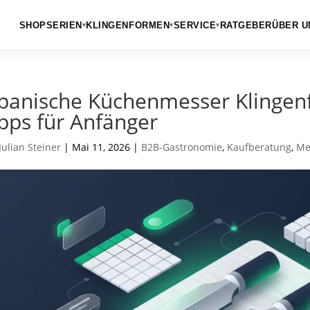
SHOP
SERIEN
KLINGENFORMEN
SERVICE
RATGEBER
ÜBER U
▾
▾
▾
panische Küchenmesser Klingenf
pps für Anfänger
Julian Steiner
|
Mai 11, 2026
|
B2B-Gastronomie
,
Kaufberatung
,
Me