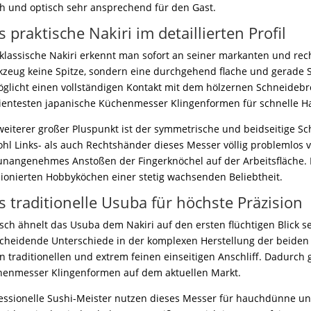
ch und optisch sehr ansprechend für den Gast.
 praktische Nakiri im detaillierten Profil
klassische Nakiri erkennt man sofort an seiner markanten und rech
zeug keine Spitze, sondern eine durchgehend flache und gerade S
glicht einen vollständigen Kontakt mit dem hölzernen Schneidebret
zientesten japanische Küchenmesser Klingenformen für schnelle
weiterer großer Pluspunkt ist der symmetrische und beidseitige Sc
hl Links- als auch Rechtshänder dieses Messer völlig problemlos
unangenehmes Anstoßen der Fingerknöchel auf der Arbeitsfläche. De
ionierten Hobbyköchen einer stetig wachsenden Beliebtheit.
s traditionelle Usuba für höchste Präzision
sch ähnelt das Usuba dem Nakiri auf den ersten flüchtigen Blick s
cheidende Unterschiede in der komplexen Herstellung der beiden
n traditionellen und extrem feinen einseitigen Anschliff. Dadurch
enmesser Klingenformen auf dem aktuellen Markt.
essionelle Sushi-Meister nutzen dieses Messer für hauchdünne un