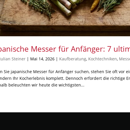
panische Messer für Anfänger: 7 ulti
Julian Steiner
|
Mai 14, 2026
|
Kaufberatung
,
Kochtechniken
,
Mess
 Sie japanische Messer für Anfänger suchen, stehen Sie oft vor e
ndern Ihr Kocherlebnis komplett. Dennoch erfordert die richtige 
alb beleuchten wir heute die wichtigsten...