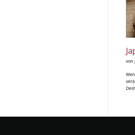
Ja
von
Wenn
verä
Desh