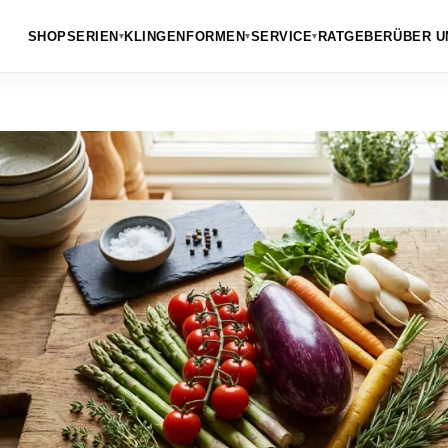
SHOP
SERIEN
KLINGENFORMEN
SERVICE
RATGEBER
ÜBER U
▾
▾
▾