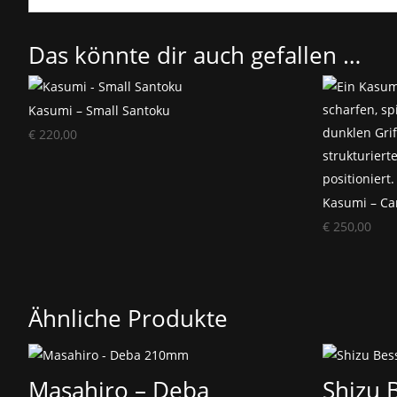
Das könnte dir auch gefallen …
Kasumi – Small Santoku
€
220,00
Kasumi – Ca
€
250,00
Ähnliche Produkte
Masahiro – Deba
Shizu 