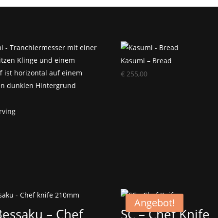
Kasumi – Bread
€
255,00
rving
Angebot!
Bessaku – Chef
SC – Chef Knife