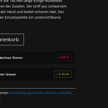
icht die 180 mm lange Klinge müheloses
ren der Zutaten. Der Griff aus schwarzem
 der Hand und bietet sicheren Halt. Das
ten Einsatzpalette ein unverzichtbares
arenkorb
tenlose Gravur
GRATIS
ren lassen
+ € 25,00
orien:
Edelstahl
,
Japanische Messer
,
KASUMI
,
n