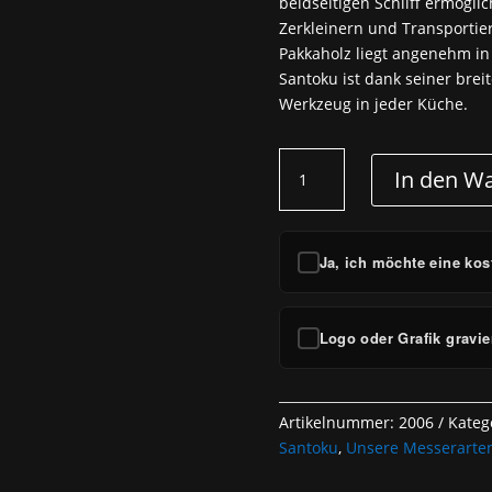
beidseitigen Schliff ermögl
Zerkleinern und Transportie
Pakkaholz liegt angenehm in
Santoku ist dank seiner brei
Werkzeug in jeder Küche.
Kasumi
In den W
-
Santoku
180mm
Menge
Ja, ich möchte eine kos
Logo oder Grafik gravie
Artikelnummer:
2006
Kateg
Santoku
,
Unsere Messerarte