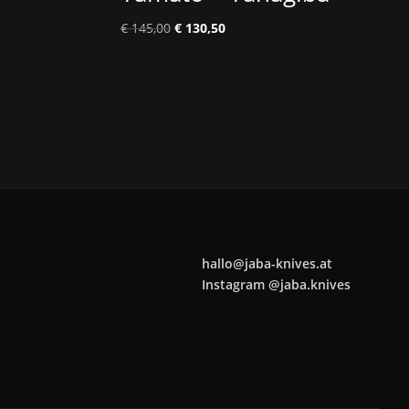
Ursprünglicher
Aktueller
€
145,00
€
130,50
Preis
Preis
war:
ist:
€ 145,00
€ 130,50.
hallo@jaba-knives.at
Instagram @jaba.knives