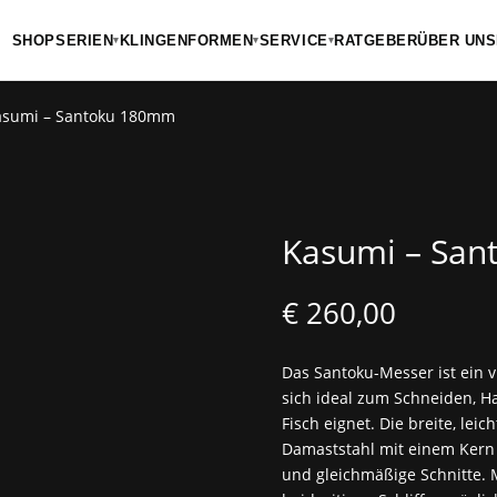
SHOP
SERIEN
KLINGENFORMEN
SERVICE
RATGEBER
ÜBER UNS
▾
▾
▾
asumi – Santoku 180mm
Kasumi – Sa
€
260,00
Das Santoku-Messer ist ein v
sich ideal zum Schneiden, H
Fisch eignet. Die breite, lei
Damaststahl mit einem Kern a
und gleichmäßige Schnitte. 