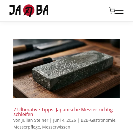
7 Ultimative Tipps: Japanische Messer richtig
schleifen
von
Julian Steiner
|
Juni 4, 2026
|
B2B-Gastronomie
,
Messerpflege
,
Messerwissen