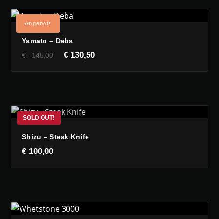
Angebot!
Yamato – Deba
Ursprünglicher
Aktueller
€
130,50
€
145,00
Preis
Preis
war:
ist:
€ 145,00
€ 130,50.
Shizu – Steak Knife
€
100,00