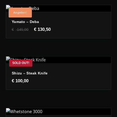
Angebot!
Yamato – Deba
Ursprünglicher
Aktueller
€
130,50
€
145,00
Preis
Preis
war:
ist:
€ 145,00
€ 130,50.
Shizu – Steak Knife
€
100,00