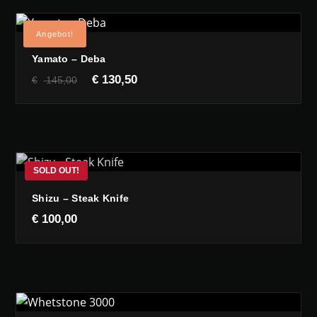
Angebot!
Yamato – Deba
Ursprünglicher
Aktueller
€
130,50
€
145,00
Preis
Preis
war:
ist:
€ 145,00
€ 130,50.
Shizu – Steak Knife
€
100,00