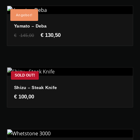
Angebot!
Yamato – Deba
Ursprünglicher
Aktueller
€
130,50
€
145,00
Preis
Preis
war:
ist:
€ 145,00
€ 130,50.
Shizu – Steak Knife
€
100,00